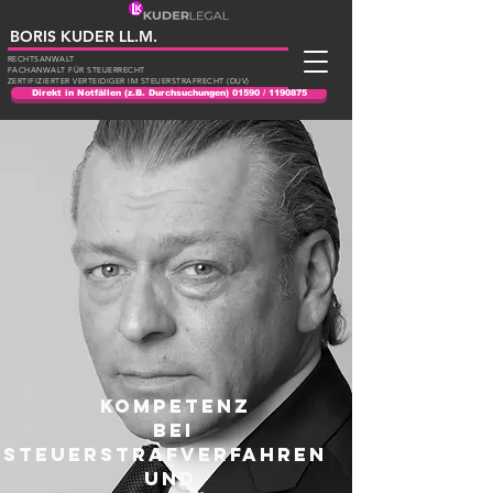
BORIS KUDER LL.M.
RECHTSANWALT
FACHANWALT FÜR STEUERRECHT
ZERTIFIZIERTER VERTEIDIGER IM STEUERSTRAFRECHT (DUV)
Direkt in Notfällen (z.B. Durchsuchungen) 01590 / 1190875
KOMPETENZ
BEI
STEUERSTRAFVERFAHREN
und